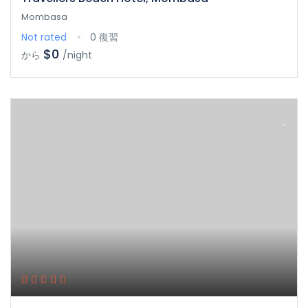
Mombasa
Not rated
0 復習
$0
から
/night