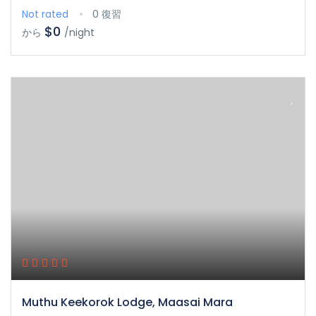
Not rated
0 復習
$0
から
/night
Muthu Keekorok Lodge, Maasai Mara