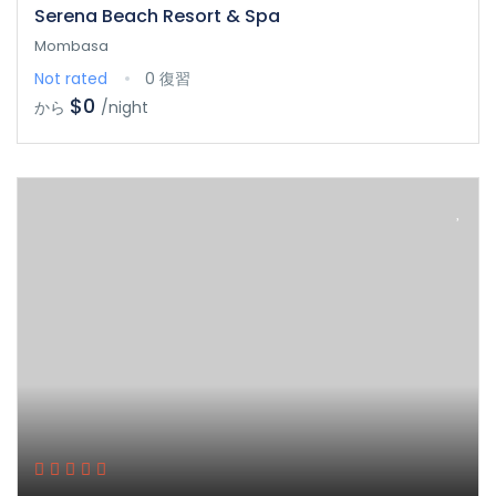
Serena Beach Resort & Spa
Mombasa
Not rated
0 復習
$0
から
/night