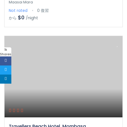
Maasai Mara
Not rated
0 復習
$0
から
/night
1k
Shares
Travellers Beach Hotel, Mombasa