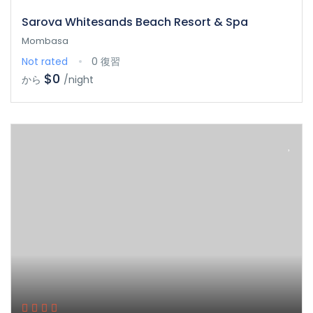
Sarova Whitesands Beach Resort & Spa
Mombasa
Not rated
0 復習
$0
から
/night