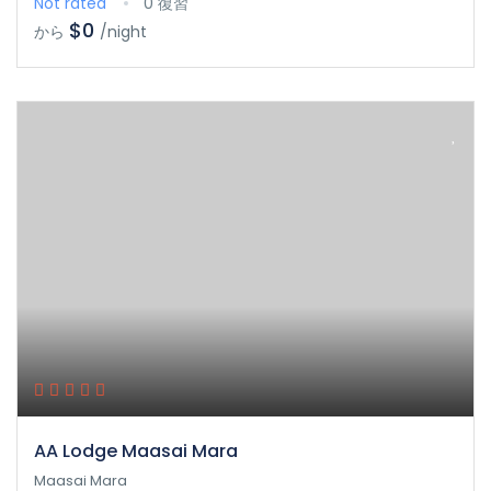
Not rated
0 復習
$0
から
/night
AA Lodge Maasai Mara
Maasai Mara