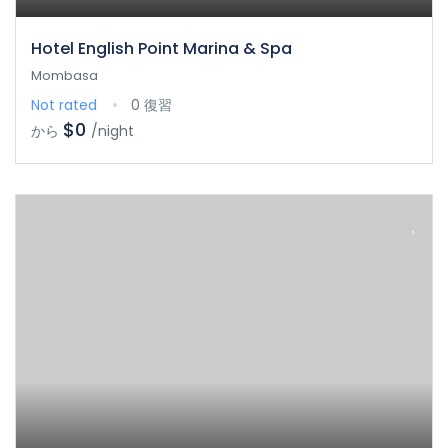
Hotel English Point Marina & Spa
Mombasa
Not rated
0 復習
$0
から
/night