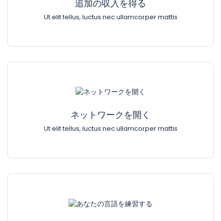
追加の収入を得る
Ut elit tellus, luctus nec ullamcorper mattis
ネットワークを開く
Ut elit tellus, luctus nec ullamcorper mattis