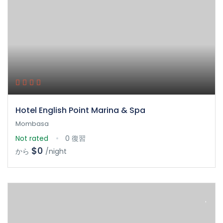
Hotel English Point Marina & Spa
Mombasa
Not rated
0 復習
$0
から
/night