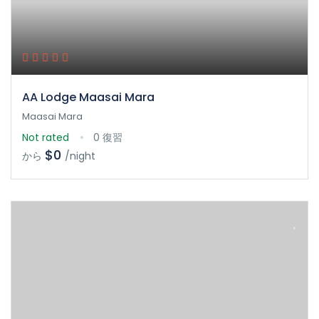
AA Lodge Maasai Mara
Maasai Mara
Not rated
0 復習
$0
から
/night