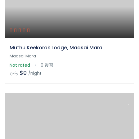
Muthu Keekorok Lodge, Maasai Mara
Maasai Mara
Not rated
0 復習
$0
から
/night