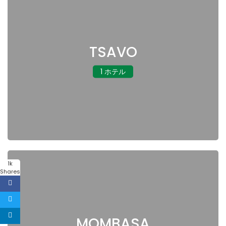
TSAVO
1 ホテル
1k
Shares
MOMBASA