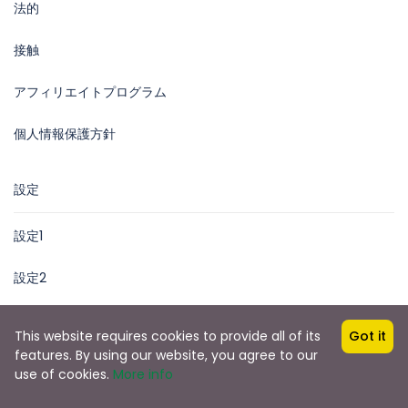
法的
接触
アフィリエイトプログラム
個人情報保護方針
設定
設定1
設定2
This website requires cookies to provide all of its
Got it
features. By using our website, you agree to our
Copyright © 2025 by James Kihara
use of cookies.
More info
African Steenbok Safaris