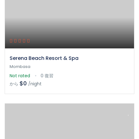
Serena Beach Resort & Spa
Mombasa
Not rated
0 復習
$0
から
/night