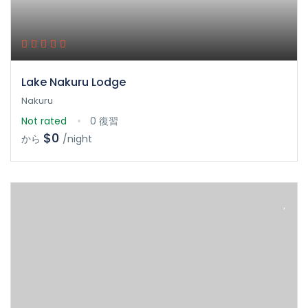
Lake Nakuru Lodge
Nakuru
Not rated
0 復習
$0
から
/night