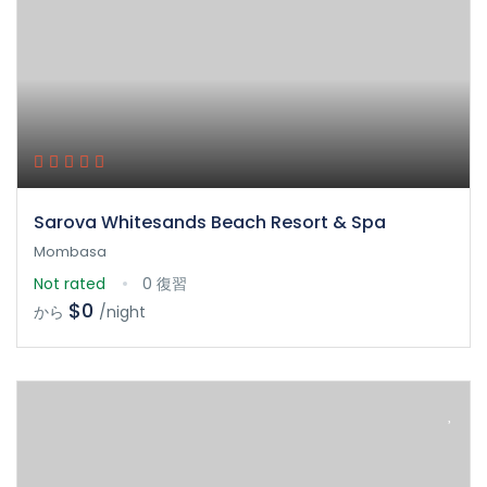
Sarova Whitesands Beach Resort & Spa
Mombasa
Not rated
0 復習
$0
から
/night