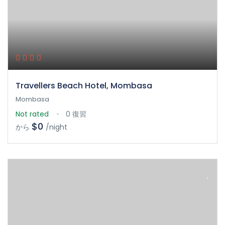
Travellers Beach Hotel, Mombasa
Mombasa
Not rated
0 復習
$0
から
/night