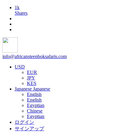
1k
Shares
info@africansteenboksafaris.com
USD
EUR
JPY
KES
Japanese
Japanese
English
English
Egyptian
Chinese
Egyptian
ログイン
サインアップ