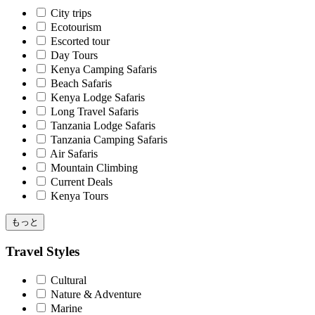
City trips
Ecotourism
Escorted tour
Day Tours
Kenya Camping Safaris
Beach Safaris
Kenya Lodge Safaris
Long Travel Safaris
Tanzania Lodge Safaris
Tanzania Camping Safaris
Air Safaris
Mountain Climbing
Current Deals
Kenya Tours
もっと
Travel Styles
Cultural
Nature & Adventure
Marine