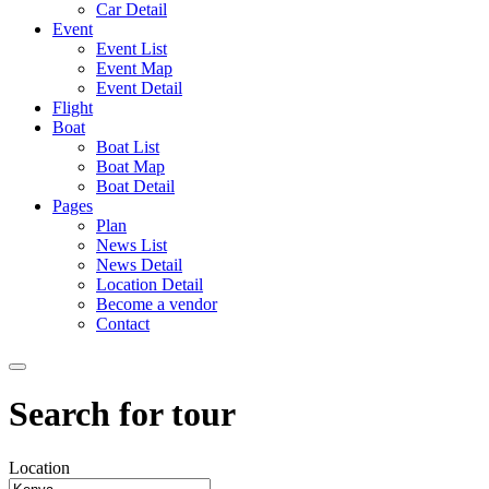
Car Detail
Event
Event List
Event Map
Event Detail
Flight
Boat
Boat List
Boat Map
Boat Detail
Pages
Plan
News List
News Detail
Location Detail
Become a vendor
Contact
Search for tour
Location