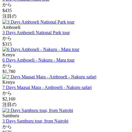
から
$435
注目の
Amboseli
3 Days Amboseli National Park tour
から
$315
Kenya
6 Days Amboseli - Nakuru - Mara tour
から
$1,780
Kenya
7 Days Maasai Mara - Amboseli - Nakuru safari
から
$2,160
注目の
Samburu
3 Days Samburu tour, from Nairobi
から