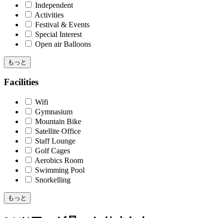
Independent
Activities
Festival & Events
Special Interest
Open air Balloons
もっと
Facilities
Wifi
Gymnasium
Mountain Bike
Satellite Office
Staff Lounge
Golf Cages
Aerobics Room
Swimming Pool
Snorkelling
もっと