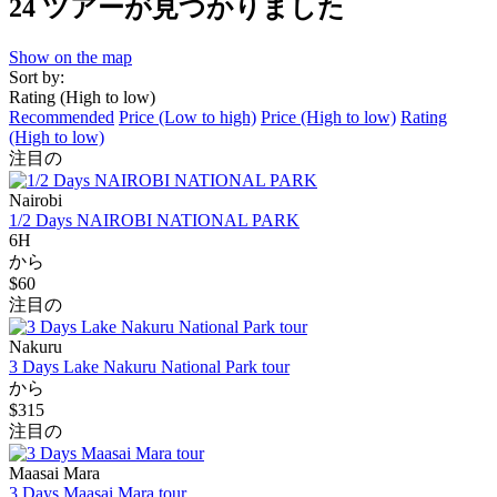
24 ツアーが見つかりました
Show on the map
Sort by:
Rating (High to low)
Recommended
Price (Low to high)
Price (High to low)
Rating
(High to low)
注目の
Nairobi
1/2 Days NAIROBI NATIONAL PARK
6H
から
$60
注目の
Nakuru
3 Days Lake Nakuru National Park tour
から
$315
注目の
Maasai Mara
3 Days Maasai Mara tour