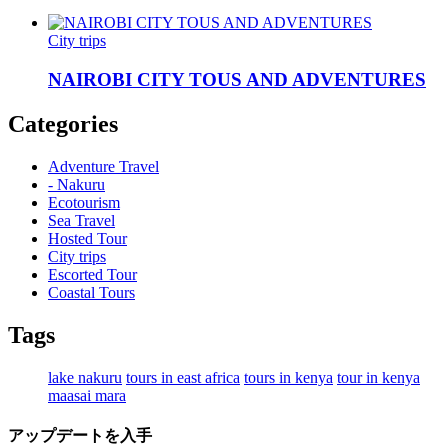
City trips
NAIROBI CITY TOUS AND ADVENTURES
Categories
Adventure Travel
- Nakuru
Ecotourism
Sea Travel
Hosted Tour
City trips
Escorted Tour
Coastal Tours
Tags
lake nakuru
tours in east africa
tours in kenya
tour in kenya
maasai mara
アップデートを入手