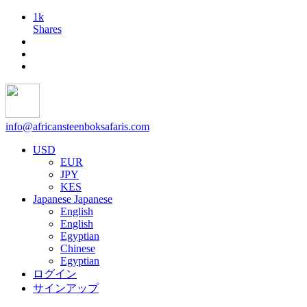
1k
Shares
info@africansteenboksafaris.com
USD
EUR
JPY
KES
Japanese
Japanese
English
English
Egyptian
Chinese
Egyptian
ログイン
サインアップ