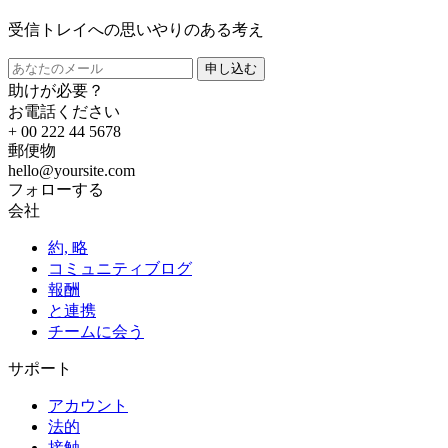
受信トレイへの思いやりのある考え
申し込む
助けが必要？
お電話ください
+ 00 222 44 5678
郵便物
hello@yoursite.com
フォローする
会社
約, 略
コミュニティブログ
報酬
と連携
チームに会う
サポート
アカウント
法的
接触