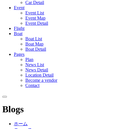
Car Detail
Event
Event List
Event Map
Event Detail
Flight
Boat
Boat List
Boat Map
Boat Detail
Pages
Plan
News List
News Detail
Location Detail
Become a vendor
Contact
Blogs
ホーム