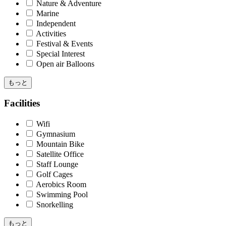
Nature & Adventure
Marine
Independent
Activities
Festival & Events
Special Interest
Open air Balloons
もっと
Facilities
Wifi
Gymnasium
Mountain Bike
Satellite Office
Staff Lounge
Golf Cages
Aerobics Room
Swimming Pool
Snorkelling
もっと