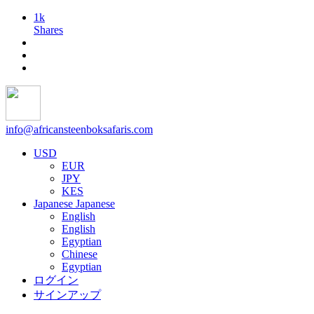
1k
Shares
info@africansteenboksafaris.com
USD
EUR
JPY
KES
Japanese
Japanese
English
English
Egyptian
Chinese
Egyptian
ログイン
サインアップ