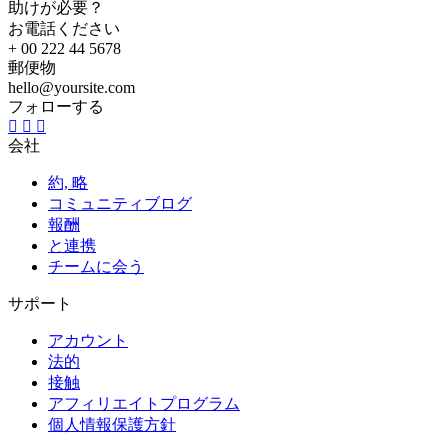
助けが必要？
お電話ください
+ 00 222 44 5678
郵便物
hello@yoursite.com
フォローする
会社
約, 略
コミュニティブログ
報酬
と連携
チームに会う
サポート
アカウント
法的
接触
アフィリエイトプログラム
個人情報保護方針