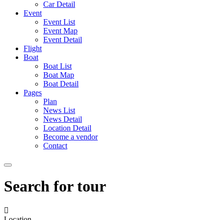
Car Detail
Event
Event List
Event Map
Event Detail
Flight
Boat
Boat List
Boat Map
Boat Detail
Pages
Plan
News List
News Detail
Location Detail
Become a vendor
Contact
Search for tour
Location