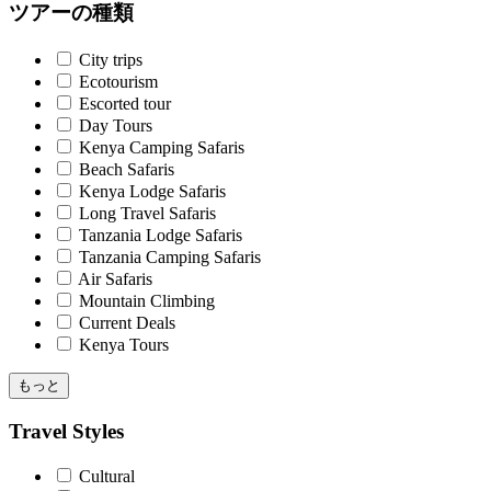
ツアーの種類
City trips
Ecotourism
Escorted tour
Day Tours
Kenya Camping Safaris
Beach Safaris
Kenya Lodge Safaris
Long Travel Safaris
Tanzania Lodge Safaris
Tanzania Camping Safaris
Air Safaris
Mountain Climbing
Current Deals
Kenya Tours
もっと
Travel Styles
Cultural