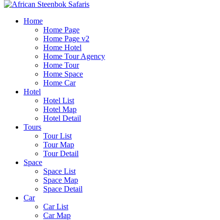
Home
Home Page
Home Page v2
Home Hotel
Home Tour Agency
Home Tour
Home Space
Home Car
Hotel
Hotel List
Hotel Map
Hotel Detail
Tours
Tour List
Tour Map
Tour Detail
Space
Space List
Space Map
Space Detail
Car
Car List
Car Map