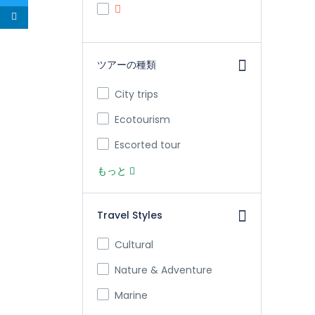
ツアーの種類
City trips
Ecotourism
Escorted tour
もっと
Travel Styles
Cultural
Nature & Adventure
Marine