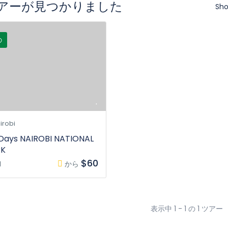
ツアーが見つかりました
Sho
の
irobi
 Days NAIROBI NATIONAL
RK
$60
H
から
表示中 1 - 1 の 1 ツアー