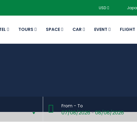
USD
Japa
TEL
TOURS
SPACE
CAR
EVENT
FLIGHT
From - To
07/08/2026
08/08/2026
-