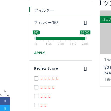
1 
フィルター
注目
フィルター価格
$60
$4 000
60
1 045
2 030
3 015
4 000
APPLY
Na
1/2
Review Score
PA
6
1k
Shares