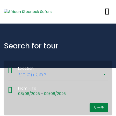
Search for tour
Location
From - To
-
08/08/2026
09/08/2026
サーチ