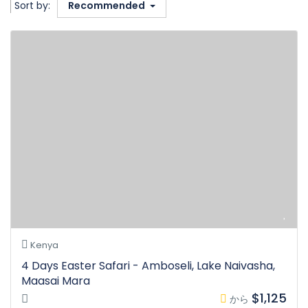
Sort by:
Recommended
Kenya
4 Days Easter Safari - Amboseli, Lake Naivasha,
Maasai Mara
$1,125
から