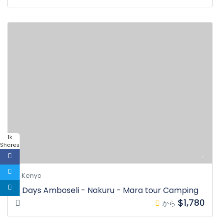
1k
Shares
Kenya
6 Days Amboseli - Nakuru - Mara tour Camping
$1,780
から