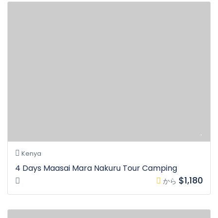
Kenya
4 Days Maasai Mara Nakuru Tour Camping
$1,180
から