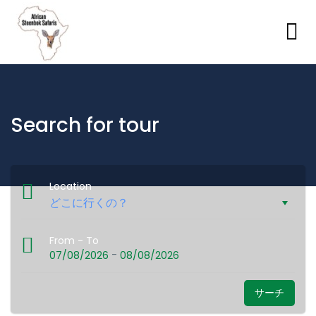
Search for tour
Location
From - To
-
07/08/2026
08/08/2026
サーチ